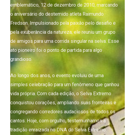
emblemático, 12 de dezembro de 2010, marcando
o aniversário do destemido atleta Raimundo
Fredson. Impulsionado pela paixão pelo desafio e
pela exuberância da natureza, ele reuniu um grupo
de amigos para uma corrida singular na selva. Esse
ato pioneiro foi o ponto de partida para algo
grandioso.
Ao longo dos anos, o evento evoluiu de uma
simples celebração para um fenômeno que ganhou
vida própria. Com cada edição, o Selva Extremo
conquistou corações, ampliando suas fronteiras e
congregando corredores audaciosos de todos os
cantos. Hoje, com orgulho, testemunhamos a
tradição enraizada no DNA do Selva Extremo.