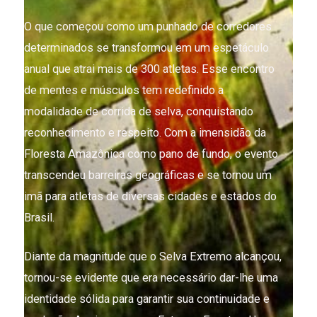
O que começou como um punhado de corredores
determinados se transformou em um espetáculo
anual que atrai mais de 300 atletas. Esse encontro
de mentes e músculos tem redefinido a
modalidade de corrida de selva, conquistando
reconhecimento e respeito. Com a imensidão da
Floresta Amazônica como pano de fundo, o evento
transcendeu barreiras geográficas e se tornou um
imã para atletas de diversas cidades e estados do
Brasil.
Diante da magnitude que o Selva Extremo alcançou,
tornou-se evidente que era necessário dar-lhe uma
identidade sólida para garantir sua continuidade e