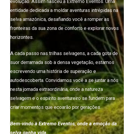
evolução. Assim nasceu a Extremo Eventos. Uma
entidade dedicada a moldar aventuras intrépidas na
selva amazônica, desafiando você a romper as
fronteiras da sua zona de conforto e explorar novos
horizontes.
A cada passo nas trilhas selvagens, a cada gota de
suor derramada sob a densa vegetação, estamos
escrevendo uma história de superação e
autodescoberta. Convidamos você a se juntar a nós
nesta jornada extraordinária, onde a natureza
selvagem e o espírito aventureiro se fundem para
criar momentos que ecoarão por gerações.
Bem-vindo à Extremo Eventos, onde a emoção da
selva ganha vida.