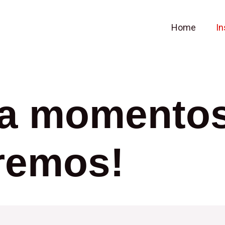
Home
In
ra momento
remos!