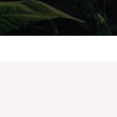
SOBRE
O que é a Corrida 
A Corrida Selva Extremo é uma emocionante