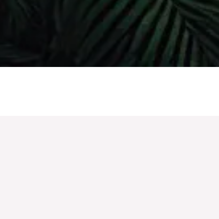
Selva Extremo?
 corrida de selva que teve início em 2010